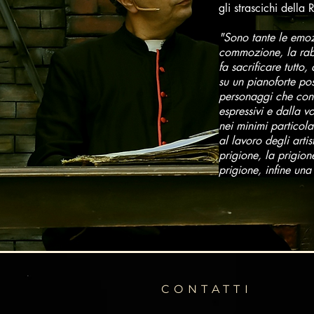
gli strascichi della 
"Sono tante le emozi
commozione, la rabbi
fa sacrificare tutto
su un pianoforte po
personaggi che con l
espressivi e dalla v
nei minimi particola
al lavoro degli art
prigione, la prigio
prigione, infine una
CONTATTI