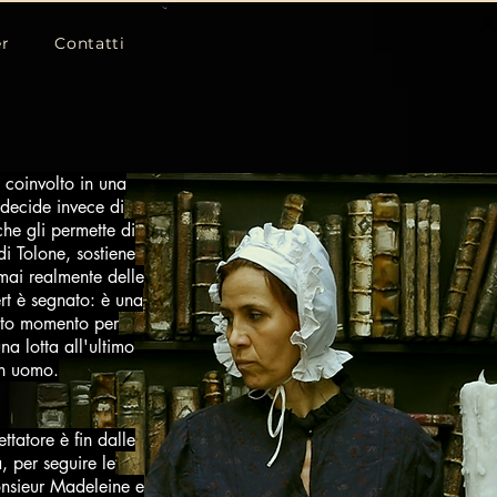
er
Contatti
 coinvolto in una
 decide invece di
he gli permette di
di Tolone, sostiene
mai realmente delle
rt è segnato: è una
esto momento per
na lotta all'ultimo
un uomo.
ttatore è fin dalle
, per seguire le
Monsieur Madeleine e