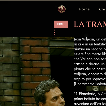
Home
Chi
LA TRA
HOME
Jean Valjean, un de
rissa e in un tentat
aiutare un secondin
essere finalmente li
che Valjean non sar
catene e rimane un 
pianta che se nasce
Valjean, abbrutito da
respiro per sopravv
[Liberamente ispirat
“1 Pianoforte, 6 Att
prime battute traspo
avventure dell'ex fo