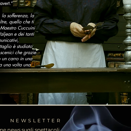
avert.”
 la sofferenza, la
tre, quello che ti
l Maestro Cuccuini
ljean e dei tanti
unicativi,
taglio è studiato
 scenici che grazie
o un carro in una
ra una volta una
NEWSLETTER
ime news sugli spettacoli