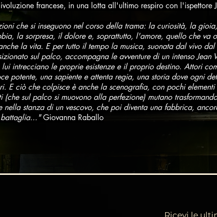
Rivoluzione francese, in una lotta all'ultimo respiro con l'ispettore J
oni che si inseguono nel corso della trama: la curiosità, la gioia,
a, la sorpresa, il dolore e, soprattutto, l'amore, quello che va ol
, anche la vita. E per tutto il tempo la musica, suonata dal vivo da
sizionato sul palco, accompagna le avventure di un intenso Jean Va
ui intrecciano le proprie esistenze e il proprio destino
.
Attori com
oce potente, una sapiente e attenta regia, una storia dove ogni det
ri. E ciò che colpisce è anche la scenografia, con pochi elementi
isti (che sul palco si muovono alla perfezione) mutano trasformand
ne nella stanza di un vescovo, che poi diventa una fabbrica, anco
 battaglia..."
Giovanna
Raballo
Ricevi le ult